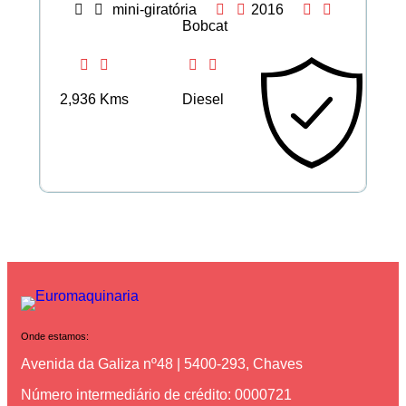
mini-giratória
2016
Bobcat
2,936 Kms
Diesel
Onde estamos:
Avenida da Galiza nº48 | 5400-293, Chaves
Número intermediário de crédito: 0000721