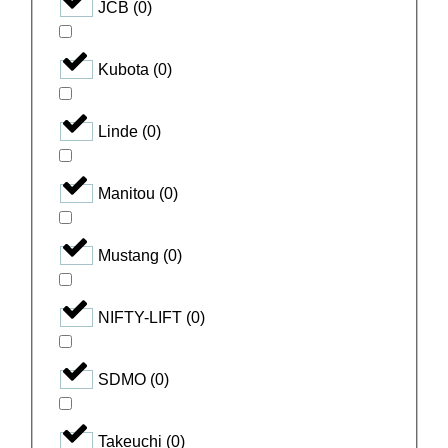
JCB
(
0
)
Kubota
(
0
)
Linde
(
0
)
Manitou
(
0
)
Mustang
(
0
)
NIFTY-LIFT
(
0
)
SDMO
(
0
)
Takeuchi
(
0
)