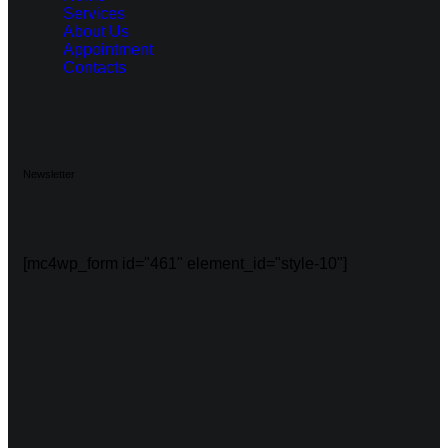
Services
About Us
Appointment
Contacts
Newsletter
[mc4wp_form id="461" element_id="style-10"]