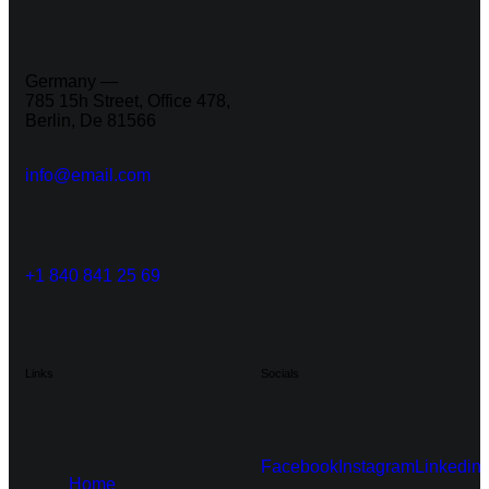
Germany —
785 15h Street, Office 478,
Berlin, De 81566
info@email.com
+1 840 841 25 69
Links
Socials
Facebook
Instagram
Linkedin
Home