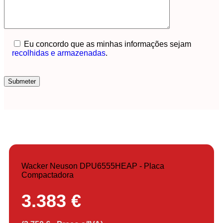
Eu concordo que as minhas informações sejam
recolhidas e armazenadas
.
Wacker Neuson DPU6555HEAP - Placa
Compactadora
3.383 €