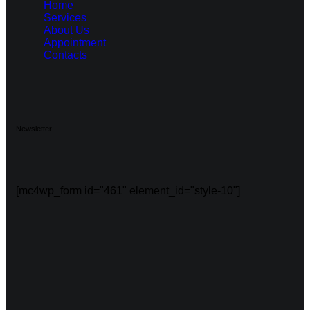
Home
Services
About Us
Appointment
Contacts
Newsletter
[mc4wp_form id="461" element_id="style-10"]