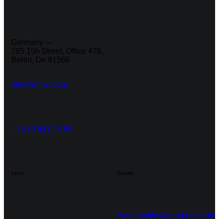
Germany —
785 15h Street, Office 478,
Berlin, De 81566
info@email.com
+1 840 841 25 69
Links
Socials
Facebook
Instagram
Linkedin