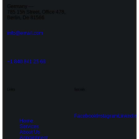
Germany —
785 15h Street, Office 478,
Berlin, De 81566
info@email.com
+1 840 841 25 69
Links
Socials
Facebook
Instagram
Linkedin
Home
Services
About Us
Appointment