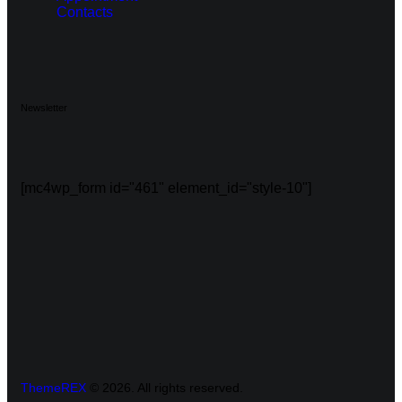
Contacts
Newsletter
[mc4wp_form id="461" element_id="style-10"]
ThemeREX
© 2026. All rights reserved.