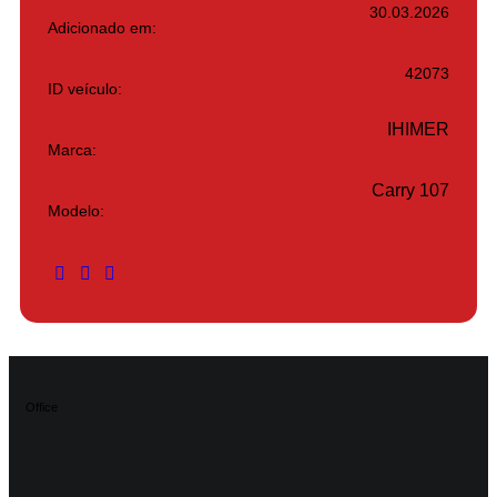
30.03.2026
Adicionado em:
42073
ID veículo:
IHIMER
Marca:
Carry 107
Modelo:
Office