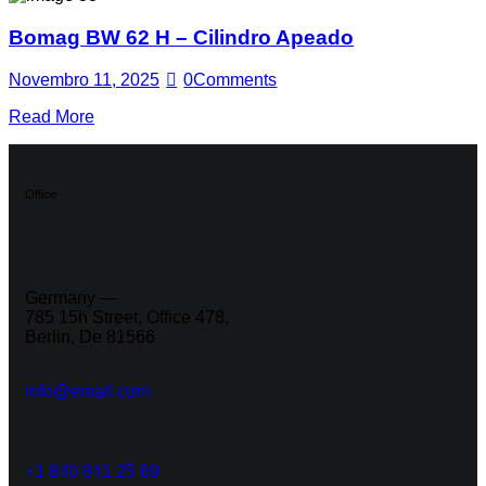
Bomag BW 62 H – Cilindro Apeado
Novembro 11, 2025
0
Comments
Read More
Office
Germany —
785 15h Street, Office 478,
Berlin, De 81566
info@email.com
+1 840 841 25 69