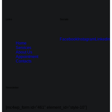
Links
Socials
Facebook
Instagram
Linkedin
Home
Services
About Us
Appointment
Contacts
Newsletter
[mc4wp_form id="461" element_id="style-10"]