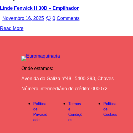
Linde Fenwick H 30D – Empilhador
Novembro 16, 2025
0
Comments
Read More
Onde estamos:
Avenida da Galiza nº48 | 5400-293, Chaves
Número intermediário de crédito: 0000721
Política
Termos
Política
de
e
de
Privacid
Condiçõ
Cookies
ade
es