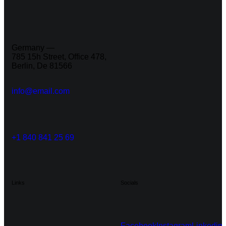
Germany —
785 15h Street, Office 478,
Berlin, De 81566
info@email.com
+1 840 841 25 69
Links
Socials
Facebook
Instagram
Linkedin