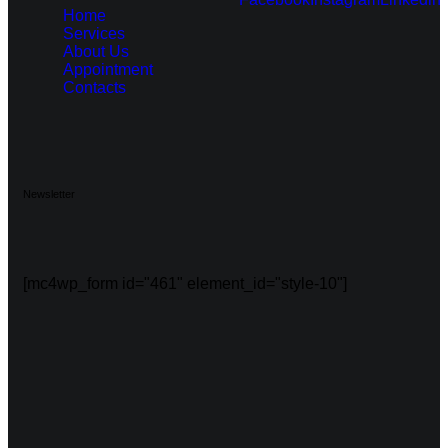
Home
Services
About Us
Appointment
Contacts
Newsletter
[mc4wp_form id="461" element_id="style-10"]