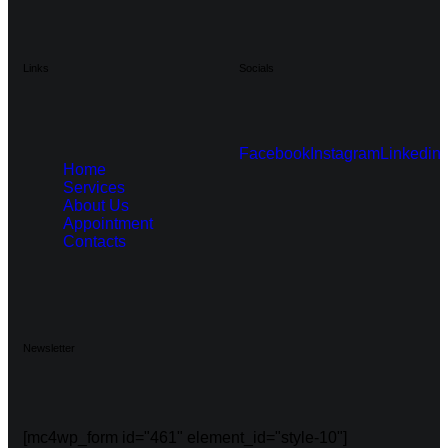
Links
Socials
Facebook
Instagram
Linkedin
Home
Services
About Us
Appointment
Contacts
Newsletter
[mc4wp_form id="461" element_id="style-10"]