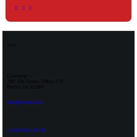
Office
Germany —
785 15h Street, Office 478,
Berlin, De 81566
info@email.com
+1 840 841 25 69