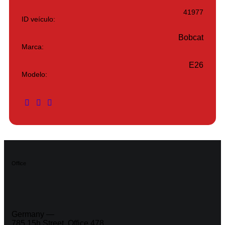
41977
ID veículo:
Bobcat
Marca:
E26
Modelo:
Office
Germany —
785 15h Street, Office 478,