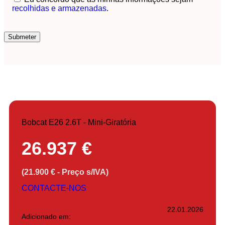
recolhidas e armazenadas
.
Bobcat E26 2.6T - Mini-Giratória
26.937 €
(21.900 € - Preço s/IVA)
CONTACTE-NOS
22.01.2026
Adicionado em: