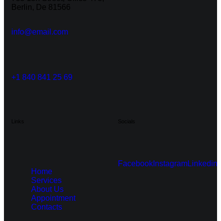
Berlin, De 81566
info@email.com
+1 840 841 25 69
Links
Socials
Facebook
Instagram
Linkedin
Home
Services
About Us
Appointment
Contacts