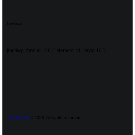
Newsletter
[mc4wp_form id="461" element_id="style-10"]
ThemeREX
© 2026. All rights reserved.